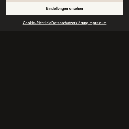
Einstellungen ansehen
Cookie-Richtlinie
Datenschutzerklärung
Impressum
Lovebirds
Wedding
Family
Alle